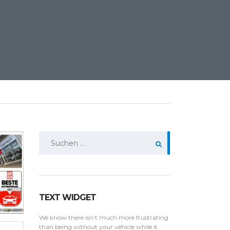
Suchen
nach:
TEXT WIDGET
We know there isn’t much more frustrating
than being without your vehicle while it