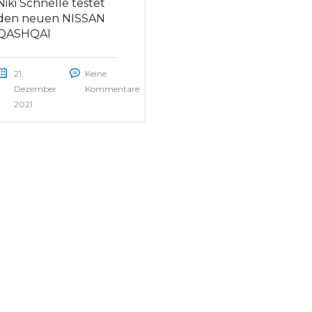
Niki Schnelle testet
den neuen NISSAN
QASHQAI
21.
Keine
Dezember
Kommentare
2021