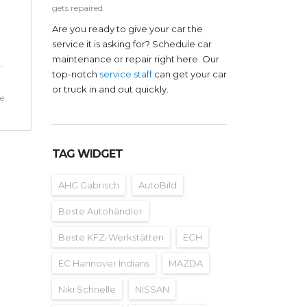
gets repaired.
Are you ready to give your car the
service it is asking for? Schedule car
maintenance or repair right here. Our
top-notch
service staff
can get your car
or truck in and out quickly.
e
TAG WIDGET
AHG Gabrisch
AutoBild
Beste Autohändler
Beste KFZ-Werkstätten
ECH
EC Hannover Indians
MAZDA
Niki Schnelle
NISSAN