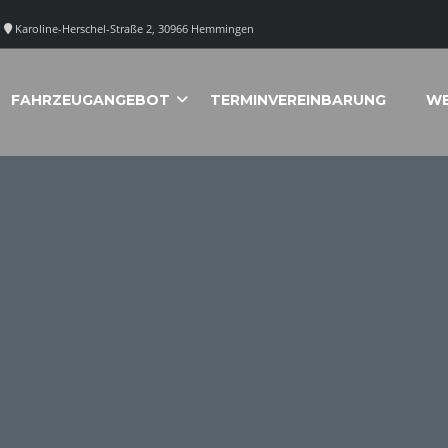
Karoline-Herschel-Straße 2, 30966 Hemmingen
FAHRZEUGANGEBOT
TERMINVEREINBARUNG
WE