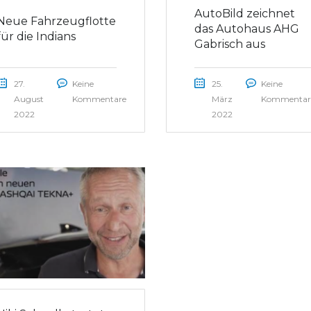
AutoBild zeichnet
Neue Fahrzeugflotte
das Autohaus AHG
für die Indians
Gabrisch aus
27.
Keine
25.
Keine
August
Kommentare
März
Kommentar
2022
2022