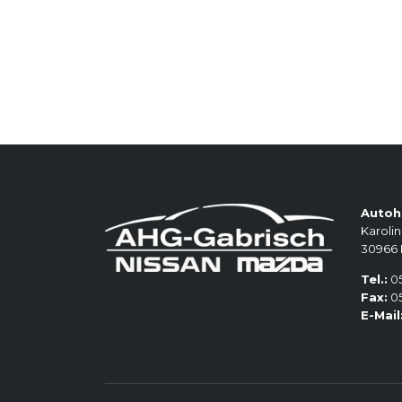
Autoh
Karolin
30966
Tel.:
05
Fax:
05
E-Mail