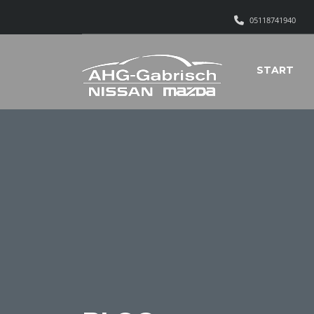
05118741940
START