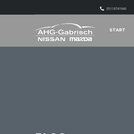
05118741940
START