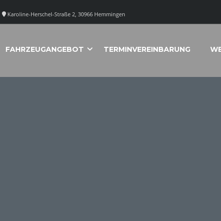
Karoline-Herschel-Straße 2, 30966 Hemmingen
FAHRZEUGANGEBOT
TERMINVEREINBARUNG
WE