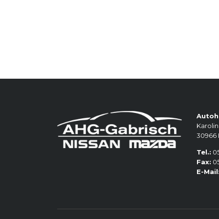
Autoh
Karolin
30966
Tel.:
05
Fax:
05
E-Mail