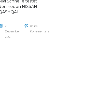
Niki Schnelle testet
den neuen NISSAN
QASHQAI
21.
Keine
Dezember
Kommentare
2021