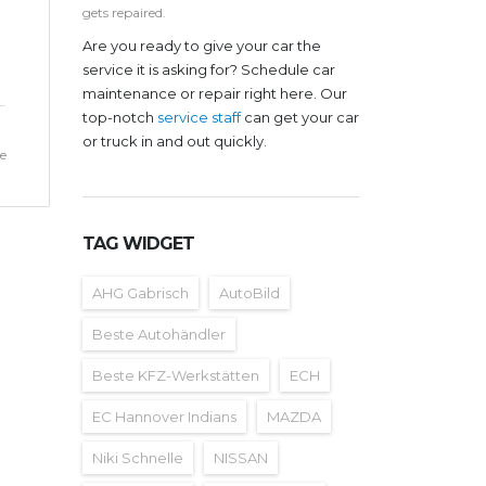
gets repaired.
Are you ready to give your car the
service it is asking for? Schedule car
maintenance or repair right here. Our
top-notch
service staff
can get your car
or truck in and out quickly.
e
TAG WIDGET
AHG Gabrisch
AutoBild
Beste Autohändler
Beste KFZ-Werkstätten
ECH
EC Hannover Indians
MAZDA
Niki Schnelle
NISSAN