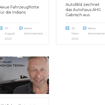
AutoBild zeichnet
Neue Fahrzeugflotte
das Autohaus AHG
für die Indians
Gabrisch aus
27.
Keine
25.
Keine
August
Kommentare
März
Kommentar
2022
2022