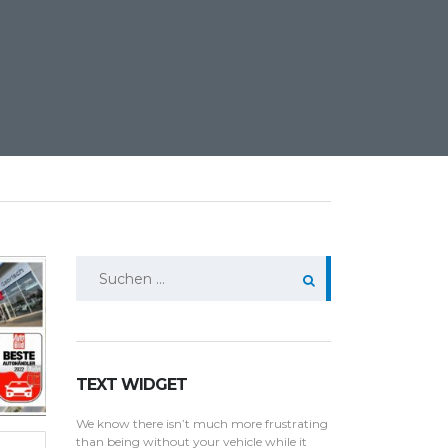
Suchen
nach:
TEXT WIDGET
We know there isn’t much more frustrating
than being without your vehicle while it