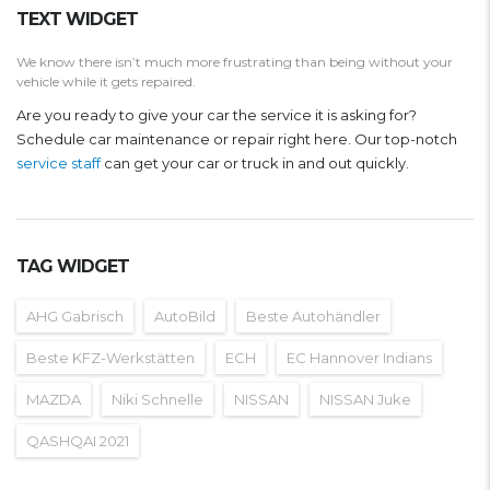
TEXT WIDGET
We know there isn’t much more frustrating than being without your
vehicle while it gets repaired.
Are you ready to give your car the service it is asking for?
Schedule car maintenance or repair right here. Our top-notch
service staff
can get your car or truck in and out quickly.
TAG WIDGET
AHG Gabrisch
AutoBild
Beste Autohändler
Beste KFZ-Werkstätten
ECH
EC Hannover Indians
MAZDA
Niki Schnelle
NISSAN
NISSAN Juke
QASHQAI 2021