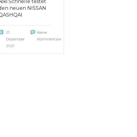
Niki Schnelle testet
den neuen NISSAN
QASHQAI
21.
Keine
Dezember
Kommentare
2021