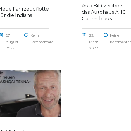
AutoBild zeichnet
Neue Fahrzeugflotte
das Autohaus AHG
für die Indians
Gabrisch aus
27.
Keine
25.
Keine
August
Kommentare
März
Kommentar
2022
2022