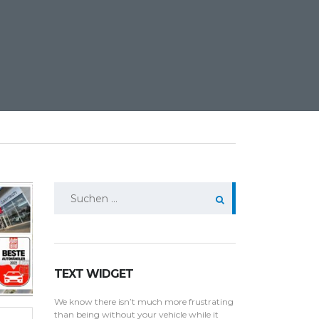
Suchen
nach:
TEXT WIDGET
We know there isn’t much more frustrating
than being without your vehicle while it