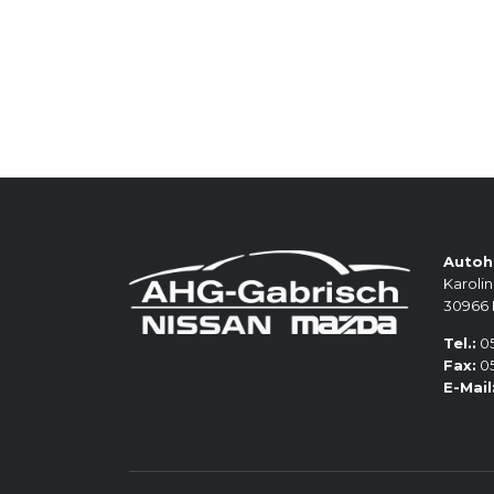
Autoh
Karolin
30966
Tel.:
05
Fax:
05
E-Mail