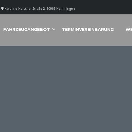
Karoline-Herschel-Straße 2, 30966 Hemmingen
FAHRZEUGANGEBOT
TERMINVEREINBARUNG
WE