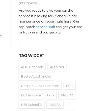
gets repaired.
Are you ready to give your car the
service it is asking for? Schedule car
maintenance or repair right here. Our
top-notch
service staff
can get your car
or truck in and out quickly.
e
TAG WIDGET
AHG Gabrisch
AutoBild
Beste Autohändler
Beste KFZ-Werkstätten
ECH
EC Hannover Indians
MAZDA
Niki Schnelle
NISSAN