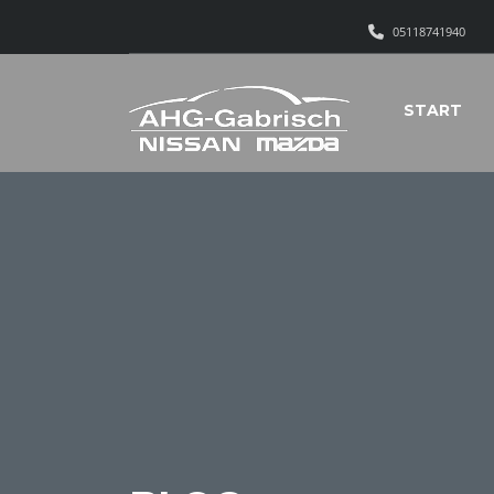
05118741940
START