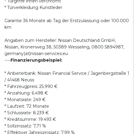
* Türgriffe innen verchromt
* Türverkleidung Kunstleder
Garantie 36 Monate ab Tag der Erstzulassung oder 100.000
km
Angaben zum Hersteller: Nissan Deutschland GmbH,
Nissan, Kronenweg 38, 50389 Wesseling, 0800 5894987,
germany(at)nissan-services.eu
----
Finanzierungsbeispiel:
* Anbieterbank: Nissan Financial Service / Jagenbergstraße 1
/ 41468 Neuss
* Fahrzeugpreis: 25.990 €
* Anzahlung: 6.498 €
* Monatsrate: 249 €
* Laufzeit: 72 Monate
* Schlussrate: 8.239 €
* Kreditsumme: 19.493 €
* Sollzinssatz: 7,71 %
* Effektiver Jahreszinssatz: 7,99 %