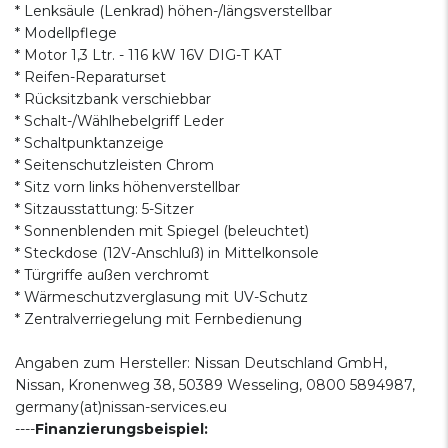
* Lenksäule (Lenkrad) höhen-/längsverstellbar
* Modellpflege
* Motor 1,3 Ltr. - 116 kW 16V DIG-T KAT
* Reifen-Reparaturset
* Rücksitzbank verschiebbar
* Schalt-/Wählhebelgriff Leder
* Schaltpunktanzeige
* Seitenschutzleisten Chrom
* Sitz vorn links höhenverstellbar
* Sitzausstattung: 5-Sitzer
* Sonnenblenden mit Spiegel (beleuchtet)
* Steckdose (12V-Anschluß) in Mittelkonsole
* Türgriffe außen verchromt
* Wärmeschutzverglasung mit UV-Schutz
* Zentralverriegelung mit Fernbedienung
Angaben zum Hersteller: Nissan Deutschland GmbH,
Nissan, Kronenweg 38, 50389 Wesseling, 0800 5894987,
germany(at)nissan-services.eu
----
Finanzierungsbeispiel: