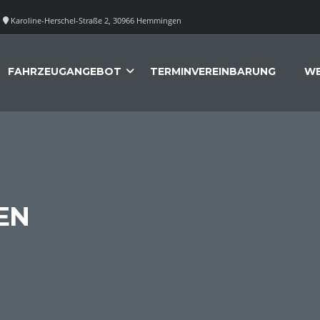
Karoline-Herschel-Straße 2, 30966 Hemmingen
FAHRZEUGANGEBOT
TERMINVEREINBARUNG
WE
EN