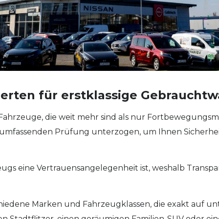
xperten für erstklassige Gebraucht
Fahrzeuge, die weit mehr sind als nur Fortbewegungsmi
 umfassenden Prüfung unterzogen, um Ihnen Sicherhei
zeugs eine Vertrauensangelegenheit ist, weshalb Transp
schiedene Marken und Fahrzeugklassen, die exakt auf u
en Stadtflitzer, einen geräumigen Familien-SUV oder ei