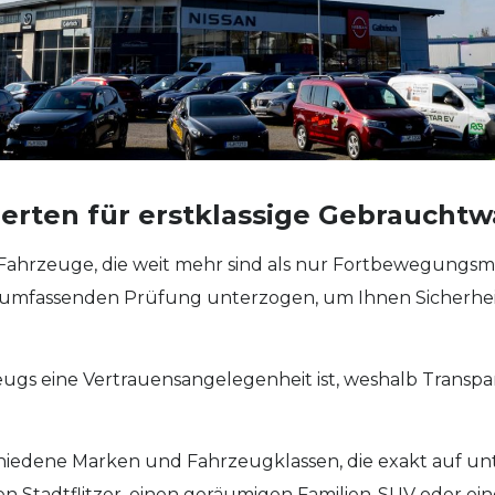
xperten für erstklassige Gebraucht
Fahrzeuge, die weit mehr sind als nur Fortbewegungsmi
 umfassenden Prüfung unterzogen, um Ihnen Sicherhei
zeugs eine Vertrauensangelegenheit ist, weshalb Transp
schiedene Marken und Fahrzeugklassen, die exakt auf u
en Stadtflitzer, einen geräumigen Familien-SUV oder ei