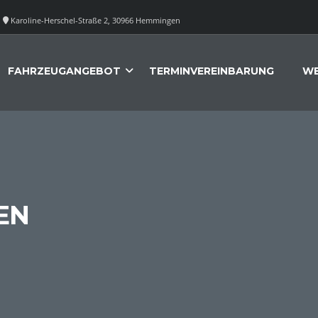
Karoline-Herschel-Straße 2, 30966 Hemmingen
FAHRZEUGANGEBOT
TERMINVEREINBARUNG
WE
EN