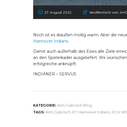
27. August 2022
Veröffentlicht von:
AHG
Noch ist es draußen mollig warm. Aber die neue
Hannover Indians
.
Damit auch außerhalb des Eises alle Ziele erre
an den Spielerkader ausgeliefert. Wir wünschen 
erfolgreiche anknüpft.
INDIANER – SERVUS
AHG Gabrisch Blog
KATEGORIE:
AHG Gabrisch
,
EC Hannover Indians
,
ECH
,
NI
TAGS: