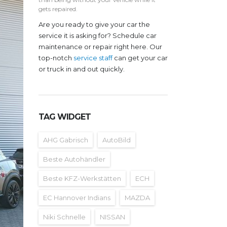
gets repaired.
Are you ready to give your car the
service it is asking for? Schedule car
maintenance or repair right here. Our
top-notch
service staff
can get your car
or truck in and out quickly.
TAG WIDGET
AHG Gabrisch
AutoBild
Beste Autohändler
Beste KFZ-Werkstätten
ECH
EC Hannover Indians
MAZDA
Niki Schnelle
NISSAN