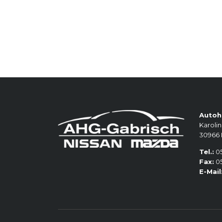
Autoh
Karolin
30966
Tel.:
05
Fax:
05
E-Mail