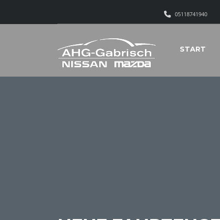
05118741940
START