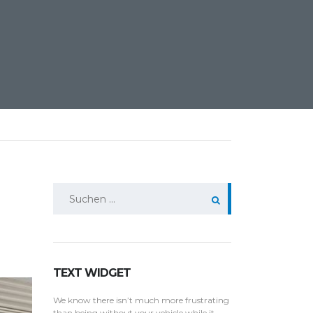
Suchen
nach:
TEXT WIDGET
We know there isn’t much more frustrating
than being without your vehicle while it