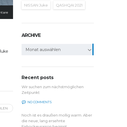
NISSAN Juke
QASHQAI 2021
tare
ARCHIVE
Archive
Monat auswählen
 Juke
Recent posts
Wir suchen zum nächstmöglichen
Zeitpunkt
NO COMMENTS
ILEN:
Noch ist es draußen mollig warm. Aber
die neue, lang ersehnte
Eishockeysaison beginnt...